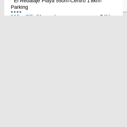
" El Rebalaje"Playa 550m-Centro 1'8km-
Parking
8.8 Free WiFi
(64 recenzii)
Málaga
You're eligible for a Genius discount at " El
Rebalaje"Playa 550m-Centro 1'8km-Parking! To save at
this property, all you have to do is sign in. " El
¡Increible Ubicación! Centro de la Ciudad
(2ºA)
6.9 ¡Excelente ubicación!
(48 recenzii)
Málaga
El ¡Increible Ubicación! El Centro de la Ciudad (2oA)
ofrece WiFi gratuita, terraza y aire acondicionado. El
apartamento dispone de aparcamiento priva
WintoWinRentals Ubicación Perfecta, bien