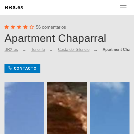
BRX.es
Toggl
navig
56 comentarios
Apartment Chaparral
BRX.es
Tenerife
Costa del Silencio
Apartment Chapa
CONTACTO