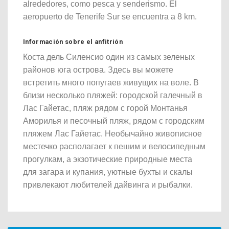
alrededores, como pesca y senderismo. El
aeropuerto de Tenerife Sur se encuentra a 8 km.
Información sobre el anfitrión
Коста дель Силенсио один из самых зеленых
районов юга острова. Здесь вы можете
встретить много попугаев живущих на воле. В
близи несколько пляжей: городской галечный в
Лас Гайетас, пляж рядом с горой Монтанья
Аморилья и песочный пляж, рядом с городским
пляжем Лас Гайетас. Необычайно живописное
местечко располагает к пешим и велосипедным
прогулкам, а экзотические природные места
для загара и купания, уютные бухты и скалы
привлекают любителей дайвинга и рыбалки.