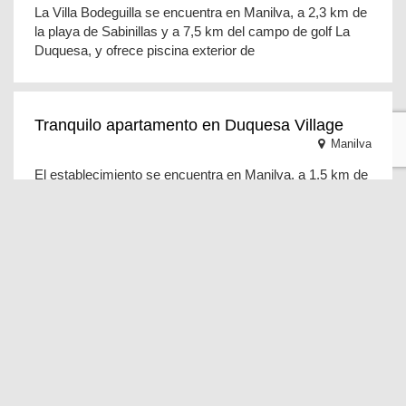
La Villa Bodeguilla se encuentra en Manilva, a 2,3 km de
la playa de Sabinillas y a 7,5 km del campo de golf La
Duquesa, y ofrece piscina exterior de
Tranquilo apartamento en Duquesa Village
Manilva
El establecimiento se encuentra en Manilva, a 1,5 km de
la playa de Sabinillas y a 1,8 km de la playa de la
Duquesa - El Castillo. El Tranquilo aparta
Small Oasis 2385 Vistas al mar
9 Personal
(1 recenzii)
Manilva
El Small Oasis 2385 Vistas al mar se encuentra en
Manilva, a 2,3 km de la playa de la Duquesa - El Castillo
y a 3,3 km del campo de golf La Duquesa, y