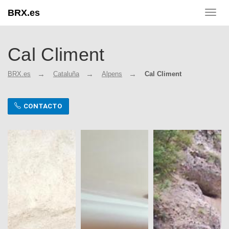
BRX.es
Toggl
navig
Cal Climent
BRX.es
Cataluña
Alpens
Cal Climent
CONTACTO