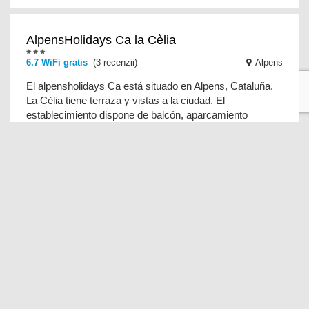
AlpensHolidays Ca la Cèlia
6.7 WiFi gratis
(3 recenzii)
Alpens
El alpensholidays Ca está situado en Alpens, Cataluña.
La Cèlia tiene terraza y vistas a la ciudad. El
establecimiento dispone de balcón, aparcamiento
Preguntas frecuentes
¿Cuántos dormitorios tiene Cal Climent?
Cal Climent tiene:
3 dormitorios
Para información más detallada, consulta el desglose de
opciones de alojamiento en esta página.
¿Cuánto cuesta alojarse en Cal Climent?