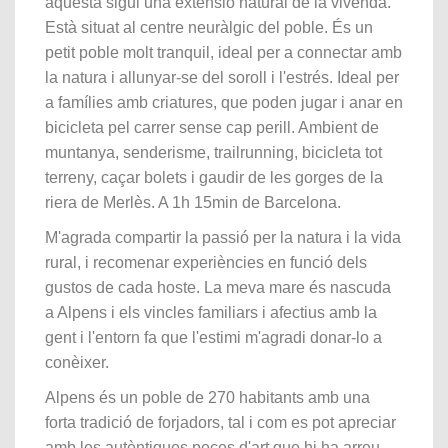
aquesta sigui una extensió natural de la vivenda.
Està situat al centre neuràlgic del poble. És un
petit poble molt tranquil, ideal per a connectar amb
la natura i allunyar-se del soroll i l'estrés. Ideal per
a famílies amb criatures, que poden jugar i anar en
bicicleta pel carrer sense cap perill. Ambient de
muntanya, senderisme, trailrunning, bicicleta tot
terreny, caçar bolets i gaudir de les gorges de la
riera de Merlès. A 1h 15min de Barcelona.
M'agrada compartir la passió per la natura i la vida
rural, i recomenar experiències en funció dels
gustos de cada hoste. La meva mare és nascuda
a Alpens i els vincles familiars i afectius amb la
gent i l'entorn fa que l'estimi m'agradi donar-lo a
conèixer.
Alpens és un poble de 270 habitants amb una
forta tradició de forjadors, tal i com es pot apreciar
amb les autèntiques peces d'art que hi ha arreu.