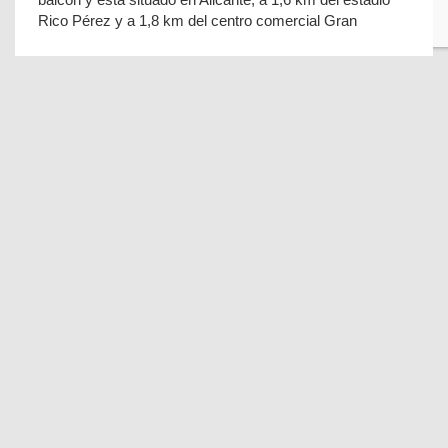
Rico Pérez y a 1,8 km del centro comercial Gran
¨Casa Trigate¨ Diseño y comfort en pleno
centro
9.4 Personal
(5 recenzii)
Alicante
El ̈Casa Trigate ̈ Diseño y comfort en pleno centro ofrece
vistas a la ciudad y alojamiento con balcón y cafetera a
1,1 km de la playa del Postiguet.
Villamartin Hotel GHB
8.5 Personal
(371 recenzii)
Alicante
El Villamartin Hotel GHB se encuentra en Alicante, a 6,2
km del campo de golf Las Colinas y a pocos pasos de la
plaza Villamartín, y ofrece alojamient