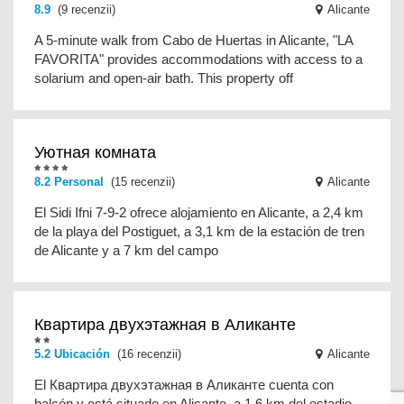
8.9
(9 recenzii)
Alicante
A 5-minute walk from Cabo de Huertas in Alicante, "LA
FAVORITA" provides accommodations with access to a
solarium and open-air bath. This property off
Уютная комната
8.2 Personal
(15 recenzii)
Alicante
El Sidi Ifni 7-9-2 ofrece alojamiento en Alicante, a 2,4 km
de la playa del Postiguet, a 3,1 km de la estación de tren
de Alicante y a 7 km del campo
Квартира двухэтажная в Аликанте
5.2 Ubicación
(16 recenzii)
Alicante
El Квартира двухэтажная в Аликанте cuenta con
balcón y está situado en Alicante, a 1,6 km del estadio