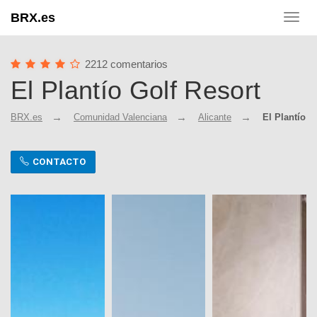
BRX.es
Toggl
navig
2212 comentarios
El Plantío Golf Resort
BRX.es
Comunidad Valenciana
Alicante
El Plantío G
CONTACTO