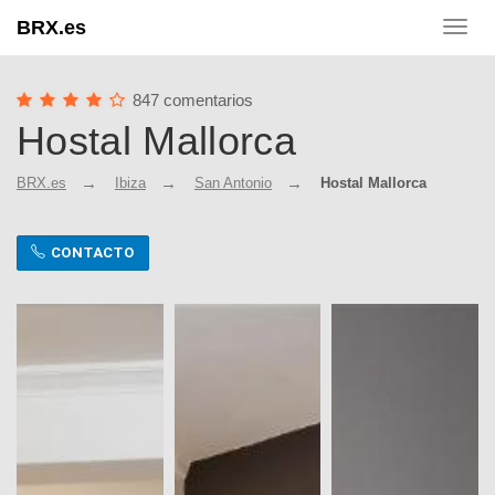
BRX.es
Toggl
navig
847 comentarios
Hostal Mallorca
BRX.es
Ibiza
San Antonio
Hostal Mallorca
CONTACTO