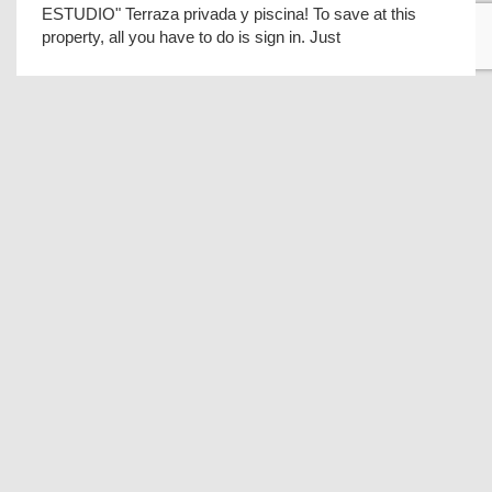
ESTUDIO" Terraza privada y piscina! To save at this
property, all you have to do is sign in. Just
¡ENCANTADOR ESTUDIO CON VISTAS!
Edificio Albatros
8.8 Personal
(4 recenzii)
San Miguel de Abona
¡Puedes conseguir un descuento Genius en
¡ENCANTADOR ESTUDIO CON VISTAS! Edificio
Albatros! Para ahorrar en este alojamiento, solo tienes
que iniciar
Villa Sonsol - Salobre Golf Resort
San Bartolomé
La Villa Sonsol - Salobre Golf Resort se encuentra en
San Bartolomé de Tirajana, a 2,9 km de la playa Los
Bigotes y de la playa Llanillo Santa Agueda,