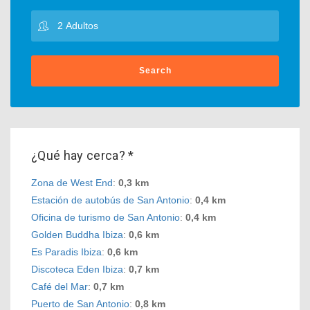
Search
¿Qué hay cerca? *
Zona de West End
:
0,3 km
Estación de autobús de San Antonio
:
0,4 km
Oficina de turismo de San Antonio
:
0,4 km
Golden Buddha Ibiza
:
0,6 km
Es Paradis Ibiza
:
0,6 km
Discoteca Eden Ibiza
:
0,7 km
Café del Mar
:
0,7 km
Puerto de San Antonio
:
0,8 km