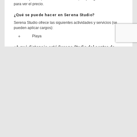
para ver el precio.
¿Qué se puede hacer en Serena Studio?
Serena Studio ofrece las siguientes actividades y servicios (se
pueden aplicar cargos):
Playa
¿A qué distancia está Serena Studio del centro de
Arrecife?
Serena Studio está a 150 m del centro de Arrecife.
¿Cuál es el horario de entrada y salida de Serena
Studio?
Podrás hacer el check-in en Serena Studio a partir de las 14:00 y
el check-out hasta las 11:00.
¿Cuántas personas pueden dormir en Serena Studio?
En Serena Studio cabe un grupo de:
2 personas
Para información más detallada, consulta el desglose de
opciones de alojamiento en esta página.