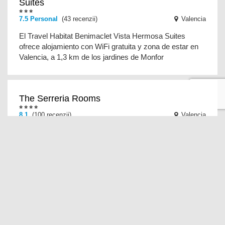
Suites
7.5 Personal
(43 recenzii)
Valencia
El Travel Habitat Benimaclet Vista Hermosa Suites
ofrece alojamiento con WiFi gratuita y zona de estar en
Valencia, a 1,3 km de los jardines de Monfor
The Serreria Rooms
8.1
(100 recenzii)
Valencia
El The Serreria Rooms se encuentra en Valencia, a 1,2
km de la playa de las Arenas, y ofrece habitaciones con
aire acondicionado, WiFi gratuita y regi
Puntuación de revisión
Basado en 10 comentarios