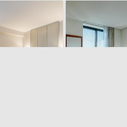
tars Gran Hotel Lugo
Hesperia Vigo