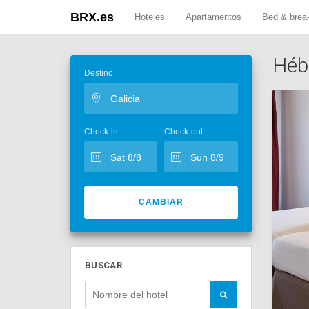
BRX.es
Hoteles
Apartamentos
Bed & brea
Héb
Destino
Check-in
Check-out
CAMBIAR
BUSCAR