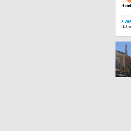
Aerop
Hotel
8 WiF
(113 c