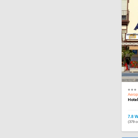
Aerop
Hotel
7.8 W
(379 c