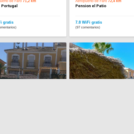
uerto de Faro
71,2 km
Aeropuerto de Faro
72,4 km
 Portugal
Pension el Patio
i gratis
7.8 WiFi gratis
omentarios)
(97 comentarios)