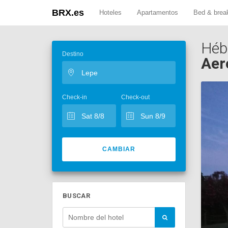
BRX.es
Hoteles
Apartamentos
Bed & brea
Héb
Destino
Aer
Check-in
Check-out
CAMBIAR
BUSCAR