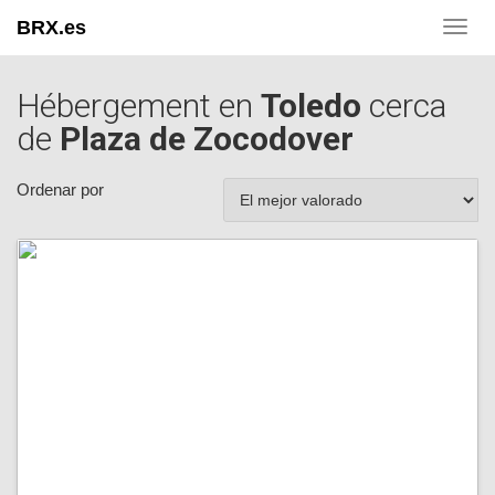
BRX.es
Toggl
navig
Hébergement en
Toledo
cerca
de
Plaza de Zocodover
Ordenar por