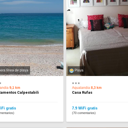
era línea de playa
Playa
andia
9,1 km
Aqualandia
8,3 km
tamentos Calpestabili
Casa Rufas
iFi gratis
7.9 WiFi gratis
mentarios)
(70 comentarios)