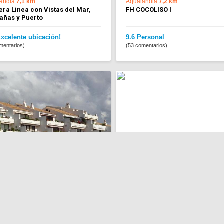
andia
7,1 km
Aqualandia
7,2 km
ra Línea con Vistas del Mar,
FH COCOLISO I
añas y Puerto
Excelente ubicación!
9.6 Personal
mentarios)
(53 comentarios)