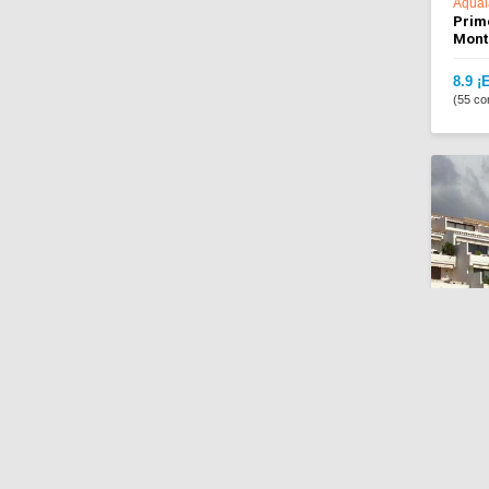
Aqual
Prime
Mont
8.9 ¡
(55 co