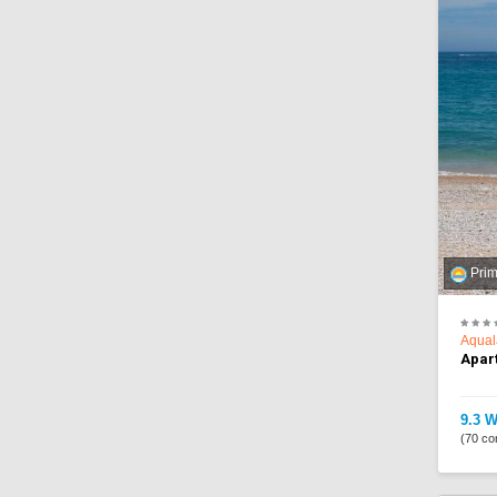
Prim
Aqual
Apar
9.3 W
(70 co