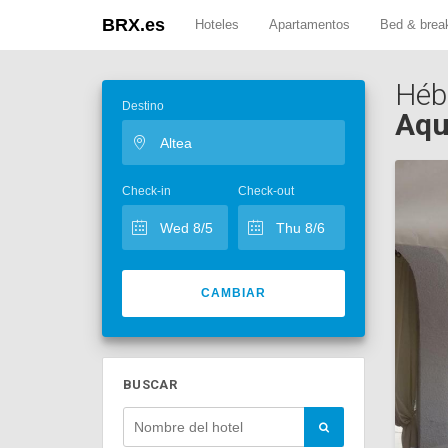
BRX.es
Hoteles
Apartamentos
Bed & brea
Héb
Destino
Aqu
Check-in
Check-out
CAMBIAR
BUSCAR