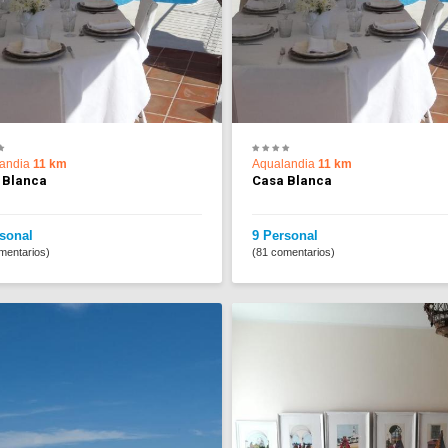
andia
11 km
Aqualandia
11 km
 Blanca
Casa Blanca
sonal
9 Personal
mentarios)
(81 comentarios)