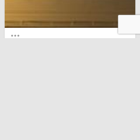
Lonja de la Seda de Valencia
0,1 km
Hospederia del Pilar
7.4 ¡Excelente ubicación!
(2,658 comentarios)