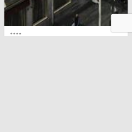
Monasterio de las Descalzas Reales
0,4 km
Emperador
8.6 ¡Excelente ubicación!
(5,863 comentarios)