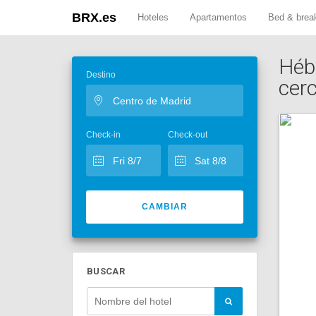
BRX.es
Hoteles
Apartamentos
Bed & brea
Héb
Destino
cer
Check-in
Check-out
CAMBIAR
BUSCAR