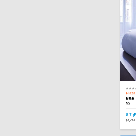
Plaza
B&B 
52
8.7 ¡
(3,241