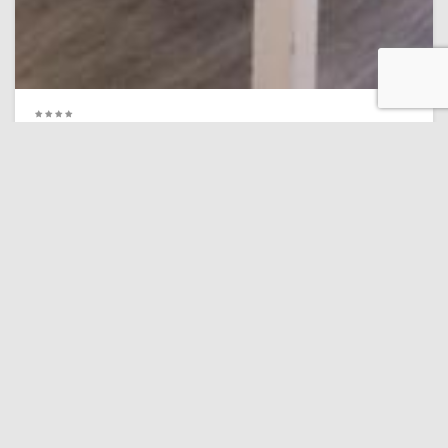
Playa Las Galletas
1,2 km
Westhaven Bay
8.4 Personal
(217 comentarios)