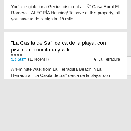
You're eligible for a Genius discount at "Ñ" Casa Rural El
Romeral - ALEGRÍA Housing! To save at this property, all
you have to do is sign in. 19 mile
"La Casita de Sal" cerca de la playa, con
piscina comunitaria y wifi
9.3 Staff
(11 recenzii)
La Herradura
A 4-minute walk from La Herradura Beach in La
Herradura, "La Casita de Sal" cerca de la playa, con
piscina comunitaria y wifi provides accommodations
ALHAMBRA Y SIERRA NEVADA a un paso.
CHIMENEA.PARKING GRATIS
9.3 Personal
(3 recenzii)
Cenes de la Vega