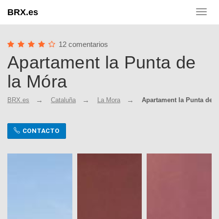
BRX.es
Toggl
navig
12 comentarios
Apartament la Punta de
la Móra
BRX.es
Cataluña
La Mora
Apartament la Punta de l
CONTACTO