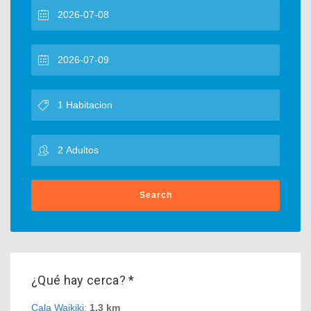
Search
¿Qué hay cerca? *
Cala Waikiki
:
1,3 km