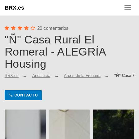
BRX.es
Toggl
navig
29 comentarios
"Ñ" Casa Rural El
Romeral - ALEGRÍA
Housing
BRX.es
Andalucía
Arcos de la Frontera
"Ñ" Casa Ru
CONTACTO