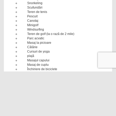
Snorkeling
Scufundări
Teren de tenis
Pescuit
Canotaj
Minigolf
Windsurfing
Teren de golf (la o rază de 2 mile)
Parc acvatic
Masaj la picioare
Călărie
Cursuri de yoga
plajă
Masajul capului
Masaj de cuplu
Închiriere de biciclete
Masaj spatelui
Masajul mainilor
Masajul gâtului
Masaj pentru tot corpul
Cât de departe este "ATIS" de centrul orașului Puerto
de Santiago?
"ATIS" se află la 1,3 km de centrul orașului Puerto de Santiago.
Toate distanțele sunt măsurate în linii drepte. Distanțele reale de
călătorie pot varia.