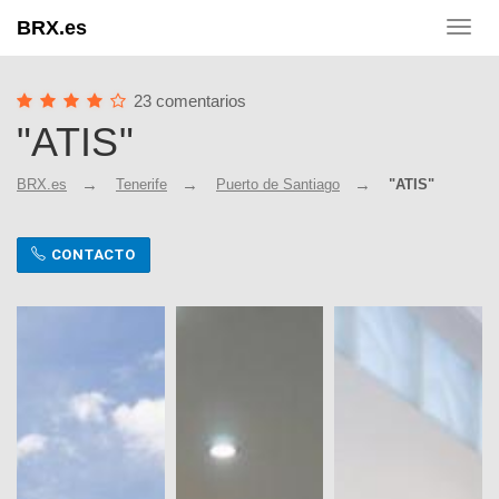
BRX.es
Toggl
navig
23 comentarios
"ATIS"
BRX.es
Tenerife
Puerto de Santiago
"ATIS"
CONTACTO