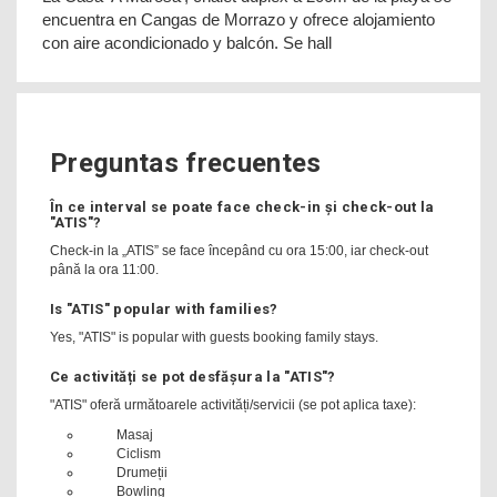
encuentra en Cangas de Morrazo y ofrece alojamiento
con aire acondicionado y balcón. Se hall
Preguntas frecuentes
În ce interval se poate face check-in și check-out la
"ATIS"?
Check-in la „ATIS” se face începând cu ora 15:00, iar check-out
până la ora 11:00.
Is "ATIS" popular with families?
Yes, "ATIS" is popular with guests booking family stays.
Ce activități se pot desfășura la "ATIS"?
"ATIS" oferă următoarele activități/servicii (se pot aplica taxe):
Masaj
Ciclism
Drumeții
Bowling