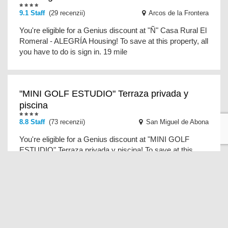
9.1 Staff
(29 recenzii)
Arcos de la Frontera
You're eligible for a Genius discount at "Ñ" Casa Rural El
Romeral - ALEGRÍA Housing! To save at this property, all
you have to do is sign in. 19 mile
"MINI GOLF ESTUDIO" Terraza privada y
piscina
8.8 Staff
(73 recenzii)
San Miguel de Abona
You're eligible for a Genius discount at "MINI GOLF
ESTUDIO" Terraza privada y piscina! To save at this
property, all you have to do is sign in. Just
"Las dos terrazas": ático en complejo
residencial