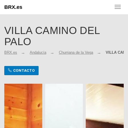
BRX.es
Toggl
navig
VILLA CAMINO DEL
PALO
BRX.es
Andalucía
Churriana de la Vega
VILLA CAMI
CONTACTO