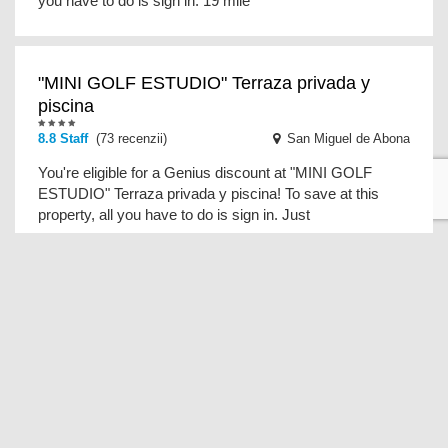
you have to do is sign in. 19 mile
"MINI GOLF ESTUDIO" Terraza privada y
piscina
8.8 Staff
(73 recenzii)
San Miguel de Abona
You're eligible for a Genius discount at "MINI GOLF
ESTUDIO" Terraza privada y piscina! To save at this
property, all you have to do is sign in. Just
"Las dos terrazas": ático en complejo
residencial
8.1
(36 recenzii)
Playa de las Americas
You're eligible for a Genius discount at "Las dos
terrazas": ático en complejo residencial! To save at this
property, all you have to do is sign in. A