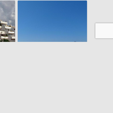
Primera línea de playa
Cap Negret 47