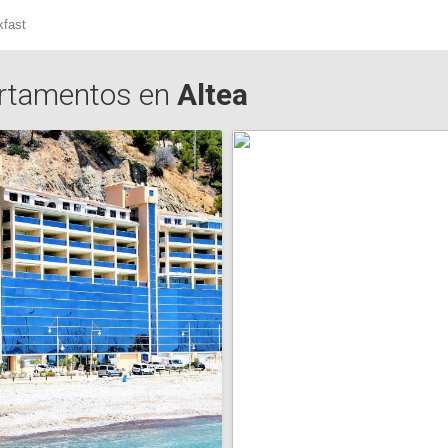
kfast
rtamentos en
Altea