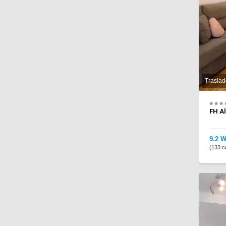
Traslad
FH Al
9.2 W
(133 c