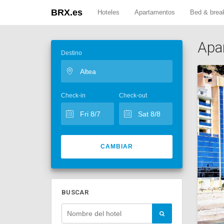
BRX.es
Hoteles
Apartamentos
Bed & brea
Apa
Destino
Check-in
Check-out
CAMBIAR
BUSCAR