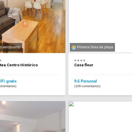
o aeropuerto
Primera línea de playa
tea Centro Histórico
Casa fleur
iFi gratis
9.6 Personal
omentarios)
(109 comentarios)