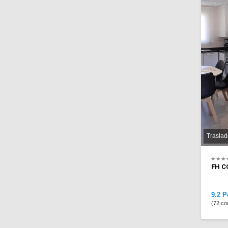
Traslad
FH C
9.2 P
(72 co