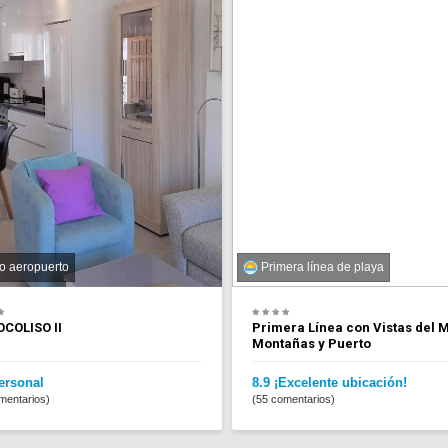
o aeropuerto
Primera línea de playa
OCOLISO II
Primera Línea con Vistas del M
Montañas y Puerto
ersonal
8.9 ¡Excelente ubicación!
mentarios)
(55 comentarios)