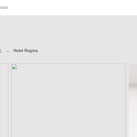
kfast
d
Hotel Regina