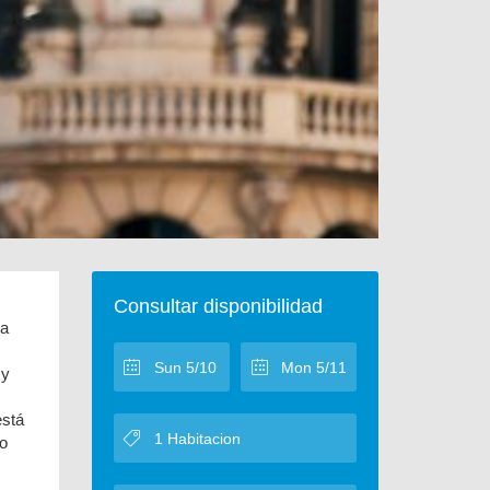
Consultar disponibilidad
la
 y
está
eo