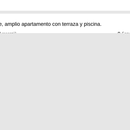
e, amplio apartamento con terraza y piscina.
 recenzii)
Sanx
rde, amplio apartamento en Sanxenxo está bien situado en Sanxenxo,
 de la playa de Silgar y a 1,8 km de la playa de Baltar, y cuenta con
albo26
Sanx
xalbo26 ofrece vistas al mar y alojamiento con patio a 1,1 km de la p
as. Esta casa cuenta con jardín, zona de barbacoa, WiFi gratuita
dencial Progreso en Sanxenxo
recenzii)
Sanx