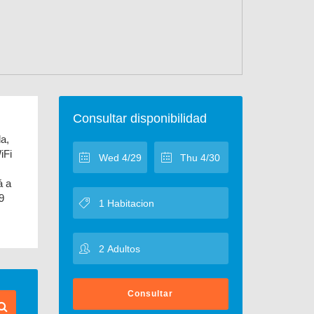
Consultar disponibilidad
a,
iFi
á a
9
Consultar