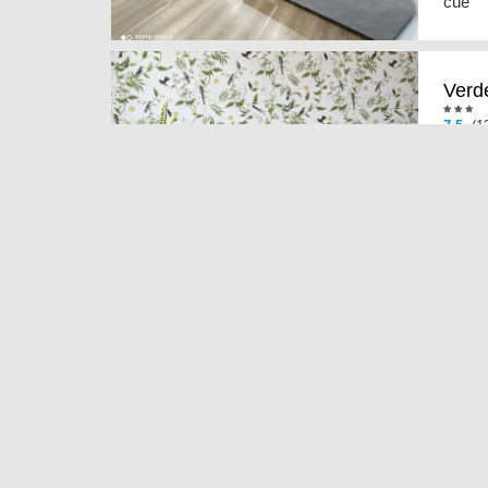
cue
Verd
7.5
(13
El Ve
1,2 km
Seix
El Sei
de Are
Resi
7.7
(3 