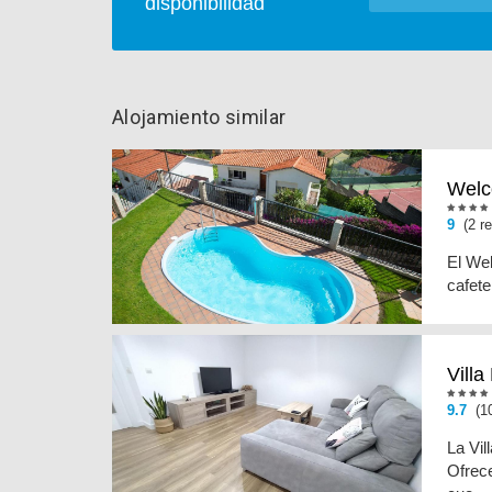
disponibilidad
Alojamiento similar
Welc
9
(2 re
El Wel
cafete
Villa
9.7
(10
La Vil
Ofrece