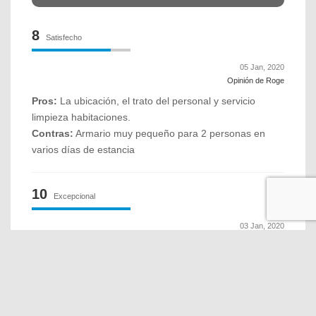
8
Satisfecho
05 Jan, 2020
Opinión de Roge
Pros:
La ubicación, el trato del personal y servicio
limpieza habitaciones.
Contras:
Armario muy pequeño para 2 personas en
varios días de estancia
10
Excepcional
03 Jan, 2020
Opinión de Jorge
Pros:
La cordialidad del personal, todo muy limpio y
luminoso, magnífico desayuno y la posibilidad de
reservar taxi gratis desde el aeropuerto si uno es socio
genius de booking. El hotel está ubicado a 100 metros